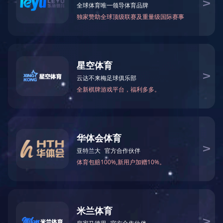
>
c17官方网站
>
摄影风貌
>