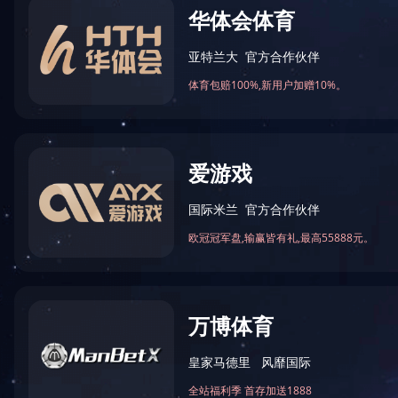
>
c17官方网站
>
综治安全
·
筑牢安全防线 护航平安春运——东乡收费站
·
樟树东收费站：“一键应急”筑牢岁末保畅“
·
南昌南收费所：集体“大扫除” 欢喜迎新年
·
筑牢安全防线，助推运维升级——东乡养护
·
互查互学，共筑安全防线——鹰潭收费所与
·
强技能 保畅通——进贤收费站扎实开展收费
·
东乡西收费站：预防流感，筑牢安全防护
·
广福收费站：小举措推动大安全 筑牢宿舍用
·
筑牢安全防线 护航出行平安——桥东收费站
·
进贤收费站：及时清理院区杂树 消除用
·
10分钟集结！杨梅岭养护站火速清除路
·
东乡养护所开展“全国消防日”应急演练