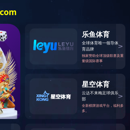
设为c17官方网站
|
加入收藏