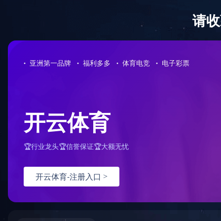
c17官方网站