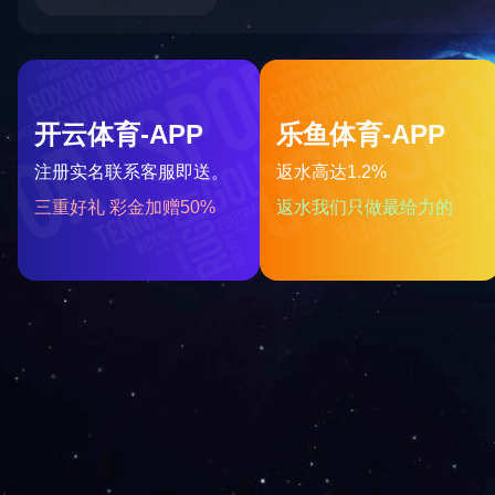
·
南昌县公路事业发展中心赴南昌南收费所开
·
上饶收费所党支部组织观看爱国主义电影
·
南昌南管理中心机关第一、第二党支部联合
·
东乡养护所党支部开展“铭记国殇之痛 砥砺
·
杜市收费所党支部组织观看爱国主义电影
·
鹰潭收费所党支部开展“九一八”纪念主题
·
南昌南车辆救援大队党支部组织观看廉政
·
南昌南收费所党支部开展“学习赣鄱先锋汲取
1016条
上一页
1
2
3