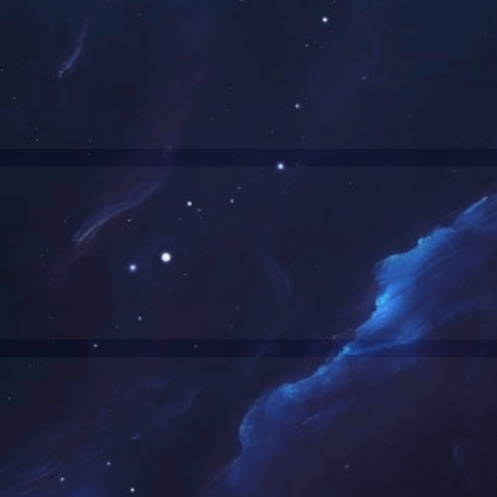
>
·
机关...
2026-03-20
·
分中心...
2026-03-19
·
2026-03-19
·
·
科技赋...
2026-01-30
·
关第...
2026-01-30
·
2025-12-29
·
心·...
2025-12-26
·
开展...
2025-12-25
收费所...
2025-12-15
军：浴血...
2025-12-12
毛泽东旧居
2025-12-08
党支部...
2025-10-28