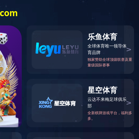
设为c17官方网站
|
加入收藏