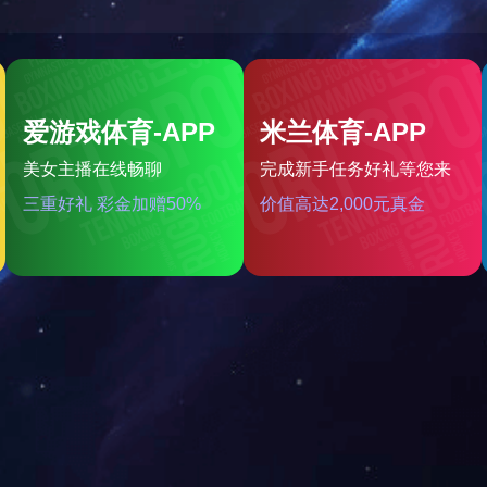
庄重而温馨的集体“政治生日”仪式。通过重温入党誓词、
刻铭记入党初心，强化身份意识、宗旨意识和责任意识，在各
题片《科技赋能反腐》。该片深刻展现了大数据、人工智
精准发现和惩治腐败方面的前沿应用与显著成效，生动揭
注入的强大动能。
想与工作实际，踊跃分享观影体会。大家纷纷表示，此次
党性教育，更对科技手段在反腐倡廉、风险防控乃至提升
景有了更直观的认识。同志们一致认为，作为一名党员，
科技发展，学习运用新思维、新工具筑牢廉洁防线与安全