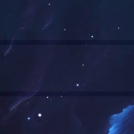
> 正文
·
赓续初心强党性 科技赋能筑防线”主题党日
·
·
1:40:00 信息来源：c17官方网站-17(中国) 浏览次数：
·
强党组织的凝聚力与战斗力，1月26日，南昌南收费所党
·
技赋能筑防线”主题党日。
·
·
·