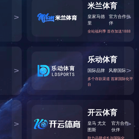
南昌县公路事业发展中...
汲取榜样力量，续写奋...
南昌南收费所党支部开...
全力以赴迎春运 “帽...
上饶收费所开展“零酒...
东乡收费站完成厨房灶...
追寻红色足迹 赓续革...
樟树东收费所党支部组...
【新华网】c17官方网
站-17(中国) ：党建赋...
中心召开2024年下半年收