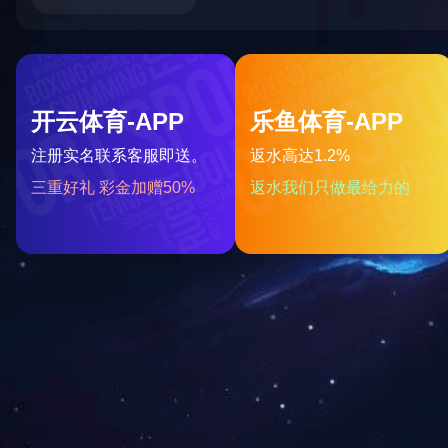
活动伊始，党支部为党员同志举行了
赠送“政治生日”贺卡，引导党员时
自岗位上持续发挥先锋模范作用。
随后，全体党员集中观看了电视专
能等现代信息技术在强化权力监督、
示了科技力量为新时代全面从严治党
在交流研讨环节，全体党员结合思
主题党日活动不仅接受了一次严肃的
高速公路运营管理效能方面的广阔前
必须永葆政治本色，同时要积极拥抱