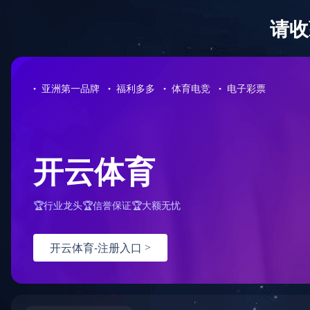
c17官方网站