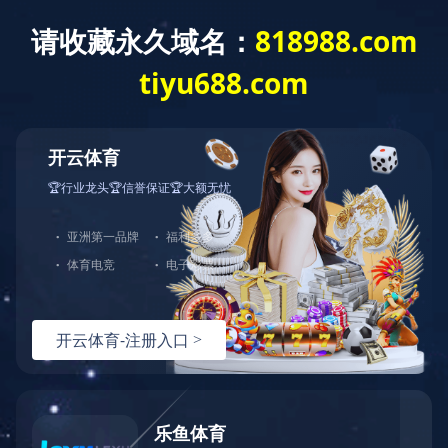
c17官方网站