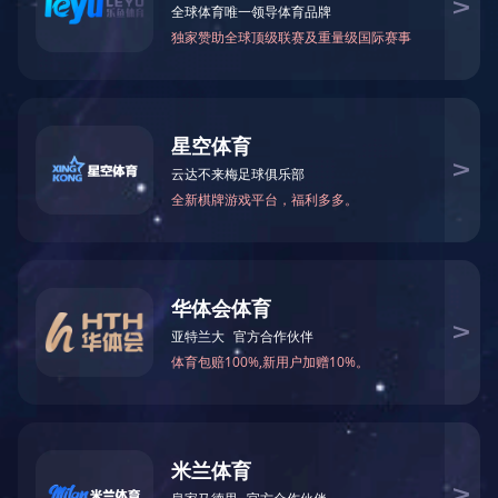
>
c17官方网站
>
摄影风貌
>