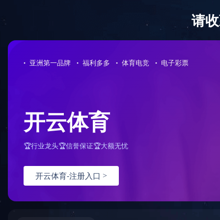
c17官方网站