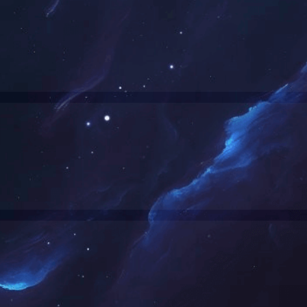
> 正文
·
西：守护高速公路出行 暖心返程年味浓
·
·
9:50:51 信息来源：c17官方网站-17(中国) 浏览次数：
·
速公路出行 暖心返程年味浓
·
01802
·
·
·