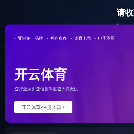
c17官方网站